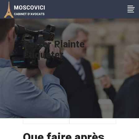
Porter Plainte
Étiqueter
07
0
mars
commentaires
Que faire après