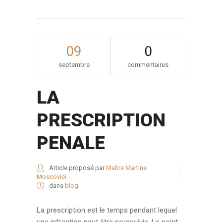
09
0
septembre
commentaires
LA
PRESCRIPTION
PENALE
Article proposé par
Maître Martine
Moscovici
dans
blog
La prescription est le temps pendant lequel
une infraction peut être poursuivie. Le point